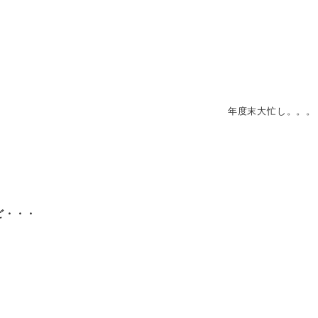
年度末大忙し。。。
ど・・・