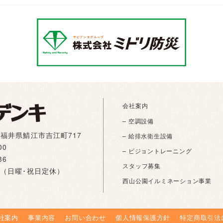
会社案内
– 空調設備
01 福井県鯖江市吉江町717
– 給排水衛生設備
00
– ビジョントレーニング
86
スタッフ募集
:00（日曜･祝日定休）
西山公園イルミネーション事業
社案内
事業内容
お問い合わせ
個人情報保護方針
特定商取引法