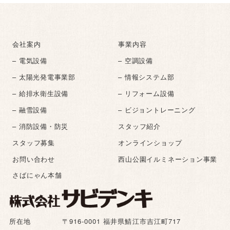
会社案内
事業内容
– 電気設備
– 空調設備
– 太陽光発電事業部
– 情報システム部
– 給排水衛生設備
– リフォーム設備
– 融雪設備
– ビジョントレーニング
– 消防設備・防災
スタッフ紹介
スタッフ募集
オンラインショップ
お問い合わせ
西山公園イルミネーション事業
さばにゃん本舗
所在地
〒916-0001 福井県鯖江市吉江町717