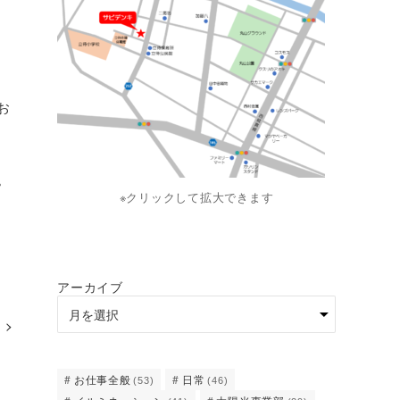
お
。
※クリックして拡大できます
アーカイブ
お仕事全般
日常
(53)
(46)