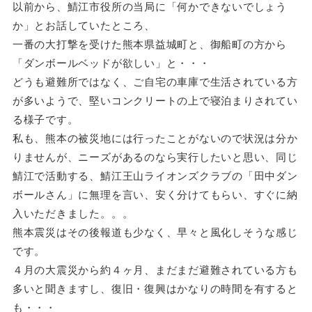
以前から、鯖江市役所の当局に「何かできないでしょう
か」とお話していたところ、
一番の大打撃を受けた熊本県益城町と、御船町の方から
「ダンボールベッドが欲しい」と・・・
どうも避難所ではなく、ご自宅の車庫で生活されている方
が多いようで、堅いコンクリートの上で寝泊まりされてい
る様子です。
私も、熊本の被災地には行ったことがないので状況は分か
りませんが、ニーズがあるのなら実行したいと思い、同じ
鯖江で活動する、鯖江王山ライオンズクラブの「田中ダン
ボールさん」に無理を言い、安く分けてもらい、すぐに納
入いただきました。。。
熊本震災はその後報道も少なく、早々と風化しそうな感じ
です。
４月の大震災から約４ヶ月、まだまだ避難されている方も
多いと聞きますし、復旧・復興はかなりの時間を有すると
も・・・