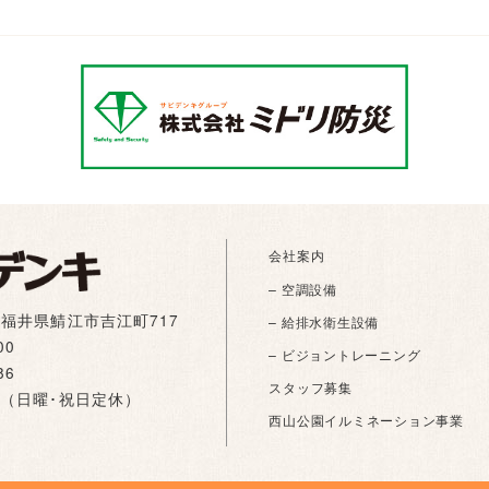
会社案内
– 空調設備
01 福井県鯖江市吉江町717
– 給排水衛生設備
00
– ビジョントレーニング
86
スタッフ募集
:00（日曜･祝日定休）
西山公園イルミネーション事業