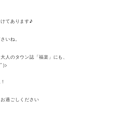
けてあります♪
ださいね。
む大人のタウン誌「福楽」にも、
)>
ね！
をお過ごしください