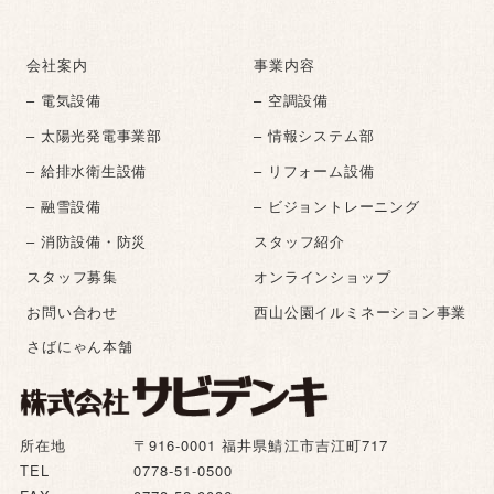
会社案内
事業内容
– 電気設備
– 空調設備
– 太陽光発電事業部
– 情報システム部
– 給排水衛生設備
– リフォーム設備
– 融雪設備
– ビジョントレーニング
– 消防設備・防災
スタッフ紹介
スタッフ募集
オンラインショップ
お問い合わせ
西山公園イルミネーション事業
さばにゃん本舗
所在地
〒916-0001 福井県鯖江市吉江町717
TEL
0778-51-0500