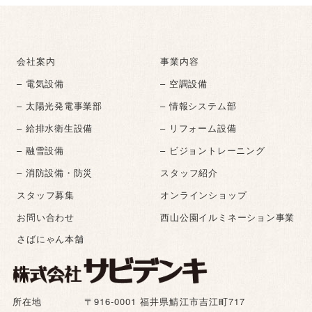
会社案内
事業内容
– 電気設備
– 空調設備
– 太陽光発電事業部
– 情報システム部
– 給排水衛生設備
– リフォーム設備
– 融雪設備
– ビジョントレーニング
– 消防設備・防災
スタッフ紹介
スタッフ募集
オンラインショップ
お問い合わせ
西山公園イルミネーション事業
さばにゃん本舗
所在地
〒916-0001 福井県鯖江市吉江町717