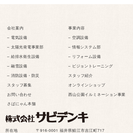
会社案内
事業内容
– 電気設備
– 空調設備
– 太陽光発電事業部
– 情報システム部
– 給排水衛生設備
– リフォーム設備
– 融雪設備
– ビジョントレーニング
– 消防設備・防災
スタッフ紹介
スタッフ募集
オンラインショップ
お問い合わせ
西山公園イルミネーション事業
さばにゃん本舗
所在地
〒916-0001 福井県鯖江市吉江町717