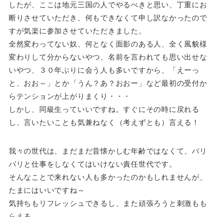
したが、ここは地元三国の人でやるべきと思い、丁重にお
断りさせていただき、何もできなくて申し訳なかったので
すが気楽に参加させていただきました。
全然変わってない奴、何となく面影のある人、全く風貌様
変わりして分からないやつ、名前を言われても思い出せな
いやつ、３０年ぶりに会う人も多いですから、「えーっ
と、おお～」とか「うん？あ？おおー」など最初の受付か
らテンションが上がりまくり・・・
しかし、同級生っていいですね。すぐにその時に戻れる
し、言いたいことも気兼ねなく（考えずとも）言える！
我々の世代は、まだまだ昔懐かしむ年齢ではなくて、バリ
バリと仕事をしなくてはいけない責任世代です。
そんなことで来れない人も多かったのかもしれませんが、
たまにはいいですね～
気持ちもリフレッシュできるし、また頑張ろうと刺激もも
らえる。