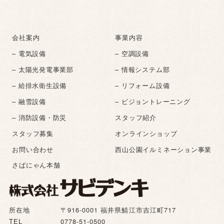
会社案内
事業内容
– 電気設備
– 空調設備
– 太陽光発電事業部
– 情報システム部
– 給排水衛生設備
– リフォーム設備
– 融雪設備
– ビジョントレーニング
– 消防設備・防災
スタッフ紹介
スタッフ募集
オンラインショップ
お問い合わせ
西山公園イルミネーション事業
さばにゃん本舗
所在地
〒916-0001 福井県鯖江市吉江町717
TEL
0778-51-0500