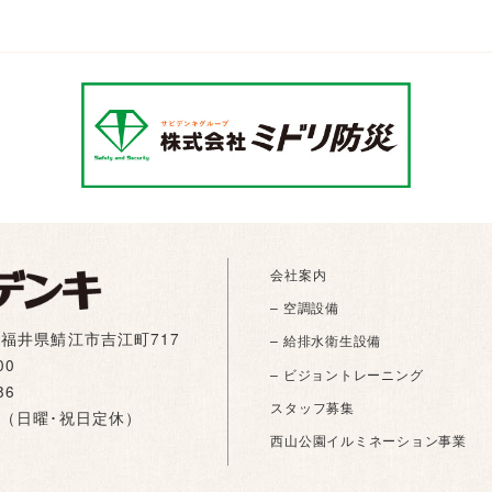
た
会社案内
– 空調設備
01 福井県鯖江市吉江町717
– 給排水衛生設備
00
– ビジョントレーニング
86
スタッフ募集
:00（日曜･祝日定休）
西山公園イルミネーション事業