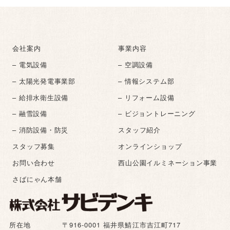
会社案内
事業内容
– 電気設備
– 空調設備
– 太陽光発電事業部
– 情報システム部
– 給排水衛生設備
– リフォーム設備
– 融雪設備
– ビジョントレーニング
– 消防設備・防災
スタッフ紹介
スタッフ募集
オンラインショップ
お問い合わせ
西山公園イルミネーション事業
さばにゃん本舗
所在地
〒916-0001 福井県鯖江市吉江町717