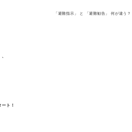
「避難指示」 と 「避難勧告」 何が違う？
、、
タート！