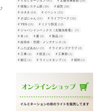
イルミネーション
太陽光事業部
(41)
(29)
情報システム部
経営
(29)
(26)
ひ
小ネタ
イベント
(23)
(22)
さばにゃん
ライフワーク
(21)
(16)
YEG
ミドリ防災
(15)
(12)
ジャパンインペックス（太陽光発電）
(7)
冬
夏
製品
(4)
(3)
(3)
給排水・空調・メンテナンス
(3)
ふたばあおい
ライオンズクラブ
(2)
(2)
工事
防災
工事部
(2)
(1)
(1)
鯖江
ラインスタンプ
節約
(1)
(1)
(1)