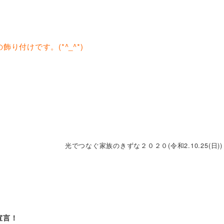
り付けです。(*^_^*)
光でつなぐ家族のきずな２０２０(令和2.10.25(日))
宣言！