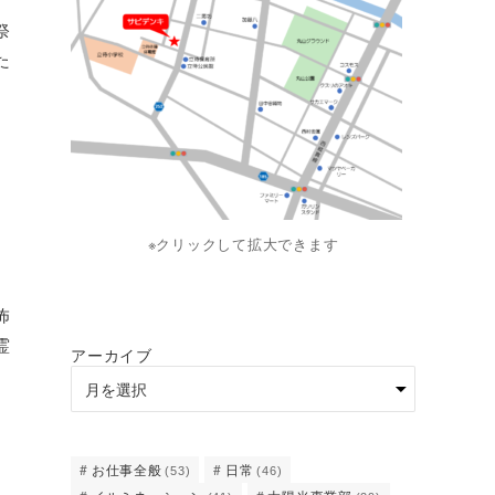
祭
た
※クリックして拡大できます
、
怖
霊
アーカイブ
お仕事全般
日常
(53)
(46)