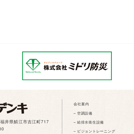
会社案内
– 空調設備
01 福井県鯖江市吉江町717
– 給排水衛生設備
00
– ビジョントレーニング