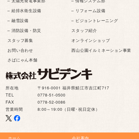
– 太陽光発電事業部
– 情報システム部
– 給排水衛生設備
– リフォーム設備
– 融雪設備
– ビジョントレーニング
– 消防設備・防災
スタッフ紹介
スタッフ募集
オンラインショップ
お問い合わせ
西山公園イルミネーション事業
さばにゃん本舗
所在地
〒916-0001 福井県鯖江市吉江町717
TEL
0778-51-0500
FAX
0778-52-0086
営業時間
8:00～19:00（日曜･祝日定休）
ホーム
会社案内