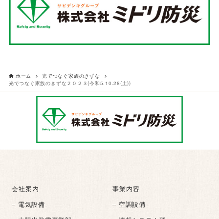
ホーム
光でつなぐ家族のきずな
光でつなぐ家族のきずな２０２３(令和5.10.28(土))
会社案内
事業内容
– 電気設備
– 空調設備