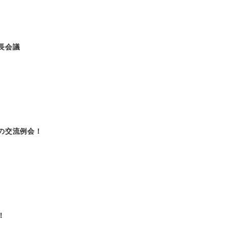
長会議
の交流例会！
！