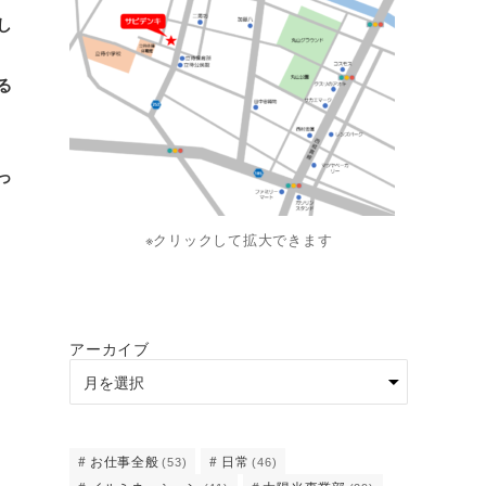
し
る
っ
※クリックして拡大できます
アーカイブ
お仕事全般
日常
(53)
(46)