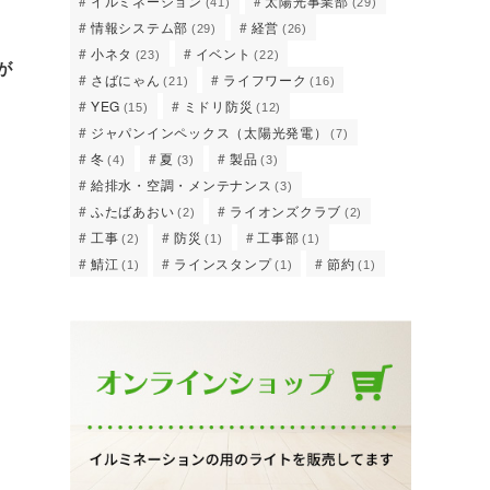
イルミネーション
太陽光事業部
(41)
(29)
情報システム部
経営
(29)
(26)
小ネタ
イベント
(23)
(22)
が
さばにゃん
ライフワーク
(21)
(16)
YEG
ミドリ防災
(15)
(12)
ジャパンインペックス（太陽光発電）
(7)
冬
夏
製品
(4)
(3)
(3)
給排水・空調・メンテナンス
(3)
ふたばあおい
ライオンズクラブ
(2)
(2)
工事
防災
工事部
(2)
(1)
(1)
鯖江
ラインスタンプ
節約
(1)
(1)
(1)