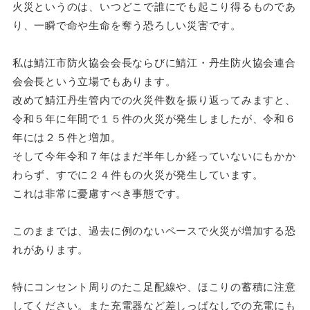
火災というのは、いつどこで誰にでも起こり得るものであ
り、一瞬で命や生命を奪う恐ろしい災害です。
私は鯖江市防火協会会長ならびに鯖江・丹生防火協会連合
会会長という立場でもあります。
改めて鯖江丹生管内での火災件数を振り返ってみますと、
令和５年に年間で１５件の火災が発生しましたが、令和６
年には２５件と増加。
そして今年令和７年はまだ半年しか経っていないにもかか
わらず、すでに２４件もの火災が発生しています。
これは非常に憂慮すべき事態です。
このままでは、過去に例のないペースで火災が増加する恐
れがあります。
特にコンセント周りのたこ足配線や、ほこりの蓄積に注意
してください。また充電器など差しっぱなしでの充電にも