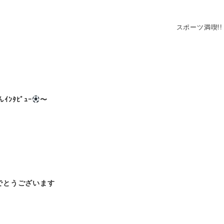
スポーツ満喫!!
ｲﾝﾀﾋﾞｭｰ
〜
でとうございます