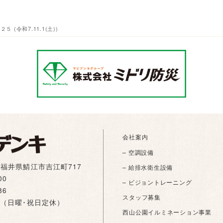
(令和7.11.1(土))
会社案内
– 空調設備
01 福井県鯖江市吉江町717
– 給排水衛生設備
00
– ビジョントレーニング
86
スタッフ募集
:00（日曜･祝日定休）
西山公園イルミネーション事業