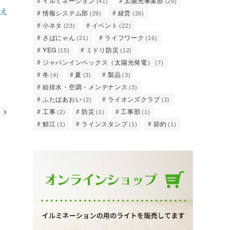
イルミネーション
太陽光事業部
(41)
(29)
ばえ
情報システム部
経営
(29)
(26)
小ネタ
イベント
(23)
(22)
さばにゃん
ライフワーク
(21)
(16)
YEG
ミドリ防災
(15)
(12)
ジャパンインペックス（太陽光発電）
(7)
冬
夏
製品
(4)
(3)
(3)
給排水・空調・メンテナンス
(3)
ふたばあおい
ライオンズクラブ
(2)
(2)
工事
防災
工事部
(2)
(1)
(1)
鯖江
ラインスタンプ
節約
(1)
(1)
(1)