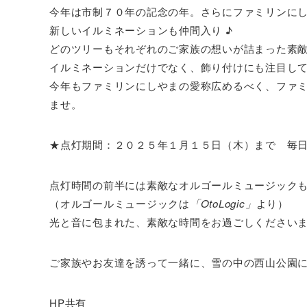
今年は市制７０年の記念の年。さらにファミリンに
新しいイルミネーションも仲間入り ♪
どのツリーもそれぞれのご家族の想いが詰まった素
イルミネーションだけでなく、飾り付けにも注目して
今年もファミリンにしやまの愛称広めるべく、ファ
ませ。
★点灯期間：２０２５年１月１５日（木）まで 毎
点灯時間の前半には素敵なオルゴールミュージック
（オルゴールミュージックは
「OtoLogic」
より）
光と音に包まれた、素敵な時間をお過ごしください
ご家族やお友達を誘って一緒に、雪の中の西山公園
HP共有