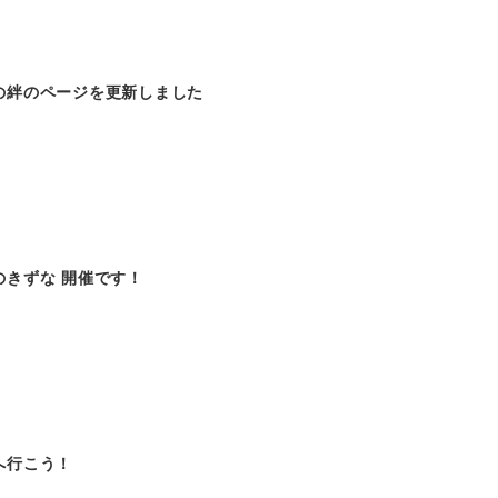
の絆のページを更新しました
のきずな 開催です！
へ行こう！