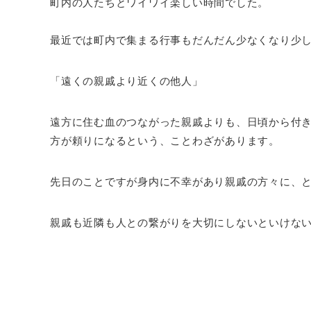
町内の人たちとワイワイ楽しい時間でした。
最近では町内で集まる行事もだんだん少なくなり少し寂しいです
「遠くの親戚より近くの他人」
遠方に住む血のつながった親戚よりも、日頃から付
方が頼りになるという、ことわざがあります。
先日のことですが身内に不幸があり親戚の方々に、
親戚も近隣も人との繋がりを大切にしないといけな
サビデ