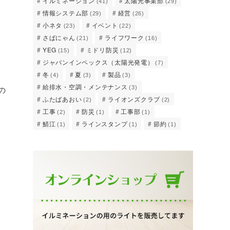
イルミネーション
太陽光事業部
(41)
(29)
情報システム部
経営
(29)
(26)
小ネタ
イベント
(23)
(22)
さばにゃん
ライフワーク
(21)
(16)
YEG
ミドリ防災
(15)
(12)
ジャパンインペックス（太陽光発電）
(7)
冬
夏
製品
(4)
(3)
(3)
給排水・空調・メンテナンス
の
(3)
ふたばあおい
ライオンズクラブ
(2)
(2)
工事
防災
工事部
(2)
(1)
(1)
鯖江
ラインスタンプ
節約
(1)
(1)
(1)