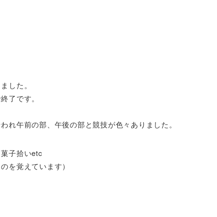
、
りました。
で終了です。
行われ午前の部、午後の部と競技が色々ありました。
子拾いetc
たのを覚えています）