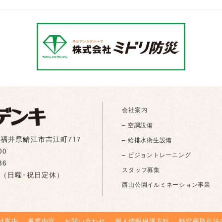
会社案内
– 空調設備
01 福井県鯖江市吉江町717
– 給排水衛生設備
00
– ビジョントレーニング
86
スタッフ募集
:00（日曜･祝日定休）
西山公園イルミネーション事業
社案内
事業内容
お問い合わせ
個人情報保護方針
特定商取引法