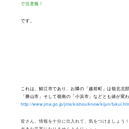
で注意報！
です。
これは、鯖江市であり、お隣の「越前町」は嶺北北
「勝山市」そして嶺南の「小浜市」などとも値が変
http://www.jma.go.jp/jma/kishou/know/kijun/fukui.ht
皆さん、情報を十分に仕入れて、気をつけましょう
大きな災害になりませんように・・・