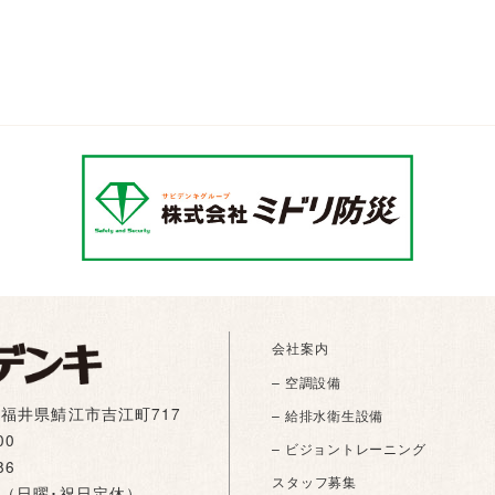
会社案内
– 空調設備
01 福井県鯖江市吉江町717
– 給排水衛生設備
00
– ビジョントレーニング
86
スタッフ募集
:00（日曜･祝日定休）