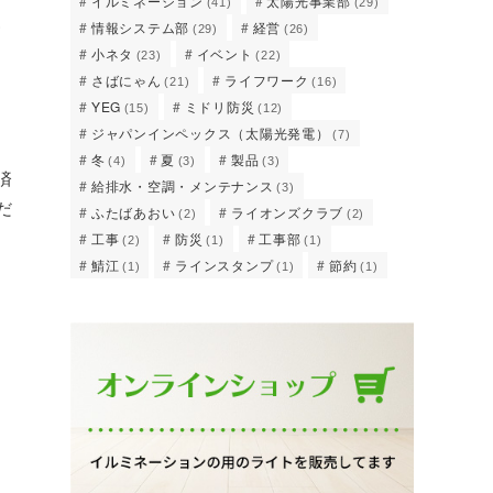
イルミネーション
太陽光事業部
(41)
(29)
こ
情報システム部
経営
(29)
(26)
小ネタ
イベント
(23)
(22)
さばにゃん
ライフワーク
(21)
(16)
YEG
ミドリ防災
(15)
(12)
ジャパンインペックス（太陽光発電）
(7)
冬
夏
製品
(4)
(3)
(3)
済
給排水・空調・メンテナンス
(3)
だ
ふたばあおい
ライオンズクラブ
(2)
(2)
工事
防災
工事部
(2)
(1)
(1)
鯖江
ラインスタンプ
節約
(1)
(1)
(1)