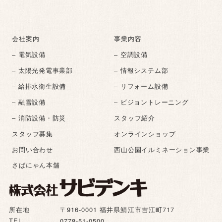
会社案内
事業内容
– 電気設備
– 空調設備
– 太陽光発電事業部
– 情報システム部
– 給排水衛生設備
– リフォーム設備
– 融雪設備
– ビジョントレーニング
– 消防設備・防災
スタッフ紹介
スタッフ募集
オンラインショップ
お問い合わせ
西山公園イルミネーション事業
さばにゃん本舗
所在地
〒916-0001 福井県鯖江市吉江町717
TEL
0778-51-0500