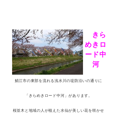
きら
めきロ
ード中
河
鯖江市の東部を流れる浅水川の堤防沿いの通りに
「きらめきロード中河」があります。
桜並木と地域の人が植えた水仙が美しい花を咲かせ