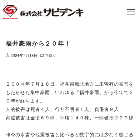
福井豪雨から２０年！
2024年7月18日
ブログ
２００４年７月１８日、福井県嶺北地方に未曽有の被害を
もたらせた集中豪雨、いわゆる「福井豪雨」から今年で２
０年が経ちます。
人的被害は死者４人、行方不明者１人、負傷者９人
家屋被害は全壊６９棟、半壊１４０棟、一部破損２２９棟
昨今の水害や地震被害と比べると数字的には少なく感じる