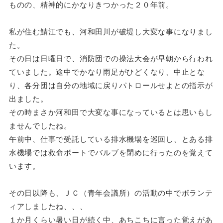
ものの、精神的にかなりきつかった２０年前。
私が住む鯖江でも、河和田川が破堤し大変な事になりまし
た。
その日は日曜日で、消防団での操法大会が早朝から行われ
ていました。途中でかなり雨足がひどくなり、中止とな
り、各分団は自分の地域に戻りパトロールせよとの指示が
出ました。
その時まさか河和田で大変な事になっているとは思いもし
ませんでしたね。
午前中、仕事で受託している排水機場を巡回し、とある排
水機場では救命ボートでバルブを閉めに行ったのを覚えて
います。
その日以降も、ＪＣ（青年会議所）の活動の中でボランテ
ィアしましたね、、、
１か月くらい暑い日が続く中、あちこちに言った覚えがあ