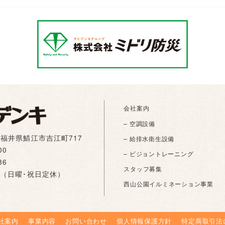
会社案内
– 空調設備
01 福井県鯖江市吉江町717
– 給排水衛生設備
00
– ビジョントレーニング
86
スタッフ募集
:00（日曜･祝日定休）
西山公園イルミネーション事業
社案内
事業内容
お問い合わせ
個人情報保護方針
特定商取引法