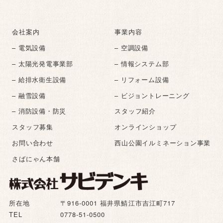
会社案内
事業内容
– 電気設備
– 空調設備
– 太陽光発電事業部
– 情報システム部
– 給排水衛生設備
– リフォーム設備
– 融雪設備
– ビジョントレーニング
– 消防設備・防災
スタッフ紹介
スタッフ募集
オンラインショップ
お問い合わせ
西山公園イルミネーション事業
さばにゃん本舗
所在地
〒916-0001 福井県鯖江市吉江町717
TEL
0778-51-0500