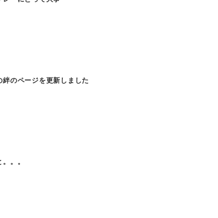
の絆のページを更新しました
と。。。