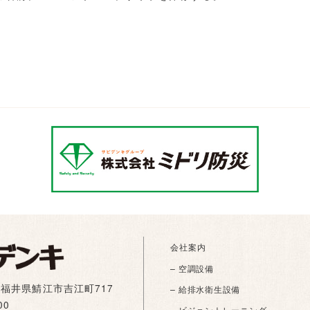
会社案内
– 空調設備
01 福井県鯖江市吉江町717
– 給排水衛生設備
00
– ビジョントレーニング