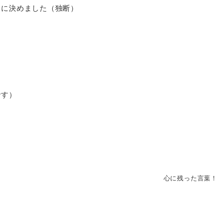
とに決めました（独断）
です）
心に残った言葉！