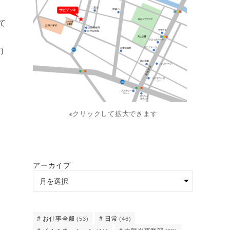
て
)
※クリックして拡大できます
アーカイブ
お仕事全般
日常
(53)
(46)