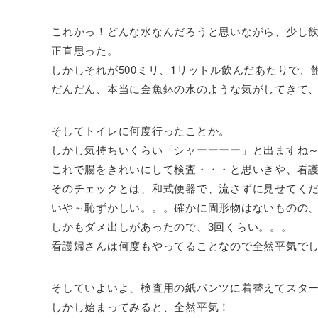
これかっ！どんな水なんだろうと思いながら、少し
正直思った。
しかしそれが500ミリ、1リットル飲んだあたりで、
だんだん、本当に金魚鉢の水のような気がしてきて、吐
そしてトイレに何度行ったことか。
しかし気持ちいくらい「シャーーーー」と出ますね
これで腸をきれいにして検査・・・と思いきや、看
そのチェックとは、和式便器で、流さずに見せてく
いや～恥ずかしい。。。確かに固形物はないものの
しかもダメ出しがあったので、3回くらい。。。
看護婦さんは何度もやってることなので全然平気で
そしていよいよ、検査用の紙パンツに着替えてスタ
しかし始まってみると、全然平気！