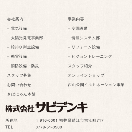
会社案内
事業内容
– 電気設備
– 空調設備
– 太陽光発電事業部
– 情報システム部
– 給排水衛生設備
– リフォーム設備
– 融雪設備
– ビジョントレーニング
– 消防設備・防災
スタッフ紹介
スタッフ募集
オンラインショップ
お問い合わせ
西山公園イルミネーション事業
さばにゃん本舗
所在地
〒916-0001 福井県鯖江市吉江町717
TEL
0778-51-0500