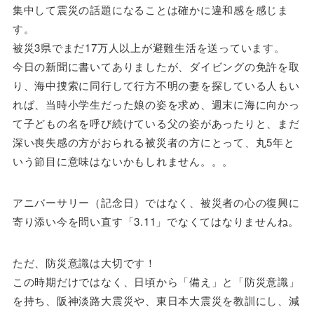
集中して震災の話題になることは確かに違和感を感じま
す。
被災3県でまだ17万人以上が避難生活を送っています。
今日の新聞に書いてありましたが、ダイビングの免許を取
り、海中捜索に同行して行方不明の妻を探している人もい
れば、当時小学生だった娘の姿を求め、週末に海に向かっ
て子どもの名を呼び続けている父の姿があったりと、まだ
深い喪失感の方がおられる被災者の方にとって、丸5年と
いう節目に意味はないかもしれません。。。
アニバーサリー（記念日）ではなく、被災者の心の復興に
寄り添い今を問い直す「3.11」でなくてはなりませんね。
ただ、防災意識は大切です！
この時期だけではなく、日頃から「備え」と「防災意識」
を持ち、阪神淡路大震災や、東日本大震災を教訓にし、減