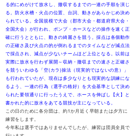
る的にめがけて放水し、撤収するまでの一連の手順を演じ
る。防火水槽・火点の位置、台詞、動きがあらかじめ決め
られている。全国規模で大会（郡市大会・都道府県大会・
全国大会）が行われ、ポンプ・ホースなどの操作を速く正
確に行うとともに、動きの綺麗さを競う。採点は各個動作
の正確さ及び火点の的が倒れるまでのタイムなどが減点法
で採点され、減点が少ないチームほど上位となる。以前は
実際に放水を行わず展開～収納・撤収までの速さと正確さ
を競ういわゆる「空(カラ)操法（現実的ではないの意）」
も行われていたが、現在は多少なりとも現実的な訓練にな
るよう、一連の行為（選手の格好）を大会基準として決め
られた要領通りに行ったうえで、ホースを伸ばし【火】と
書かれた的に放水をあてる競技が主になっている。
この日のために各分団は、約1か月近く早朝または夕方に
練習をします。
今年私は選手ではありませんでしたが、練習は団員全員で
行います。