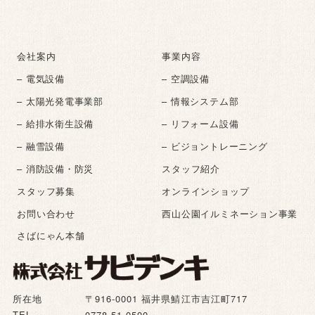
会社案内
事業内容
– 電気設備
– 空調設備
– 太陽光発電事業部
– 情報システム部
– 給排水衛生設備
– リフォーム設備
– 融雪設備
– ビジョントレーニング
– 消防設備・防災
スタッフ紹介
スタッフ募集
オンラインショップ
お問い合わせ
西山公園イルミネーション事業
さばにゃん本舗
所在地
〒916-0001 福井県鯖江市吉江町717
TEL
0778-51-0500