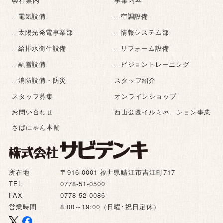
会社案内
事業内容
– 電気設備
– 空調設備
– 太陽光発電事業部
– 情報システム部
– 給排水衛生設備
– リフォーム設備
– 融雪設備
– ビジョントレーニング
– 消防設備・防災
スタッフ紹介
スタッフ募集
オンラインショップ
お問い合わせ
西山公園イルミネーション事業
さばにゃん本舗
所在地
〒916-0001 福井県鯖江市吉江町717
TEL
0778-51-0500
FAX
0778-52-0086
営業時間
8:00～19:00（日曜･祝日定休）