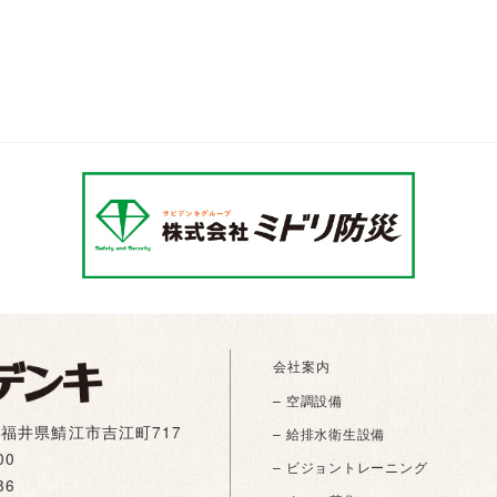
会社案内
– 空調設備
01 福井県鯖江市吉江町717
– 給排水衛生設備
00
– ビジョントレーニング
86