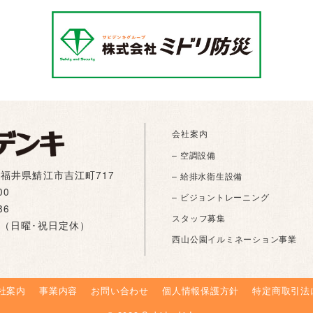
会社案内
– 空調設備
01 福井県鯖江市吉江町717
– 給排水衛生設備
00
– ビジョントレーニング
86
スタッフ募集
:00（日曜･祝日定休）
西山公園イルミネーション事業
社案内
事業内容
お問い合わせ
個人情報保護方針
特定商取引法