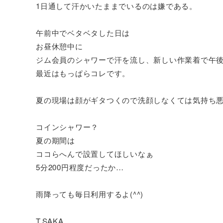
1日通して汗かいたままでいるのは嫌である。
午前中でベタベタした日は
お昼休憩中に
ジム会員のシャワーで汗を流し、新しい作業着で午
最近はもっぱらコレです。
夏の現場は顔がギタつくので洗顔しなくては気持ち悪い
コインシャワー？
夏の期間は
ココらへんで設置してほしいなぁ
5分200円程度だったか…
雨降っても毎日利用するよ(^^)
T.SAKA